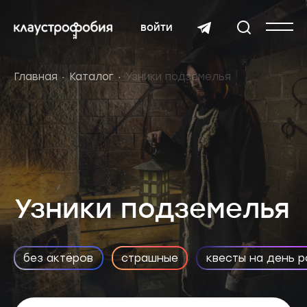
войти
Главная
Каталог
Узники подземелья
Узники подземелья
без актёров
страшные
квесты на день 