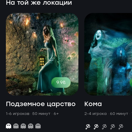
На той же локации
9.98
Подземное царство
Кома
1-6 игроков · 50 минут
· 6+
2-4 игрока · 60 минут
·