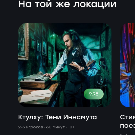
На той же локации
9.98
Ктулху: Тени Иннсмута
Сти
пое
2-5 игроков · 60 минут
· 10+