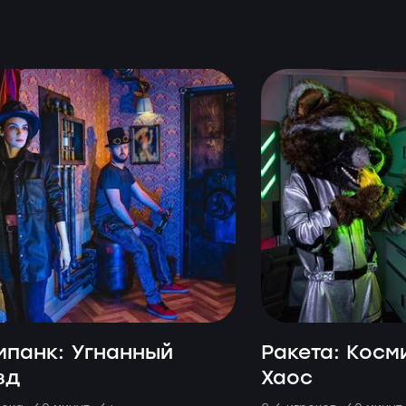
мпанк: Угнанный
Ракета: Косм
зд
Хаос