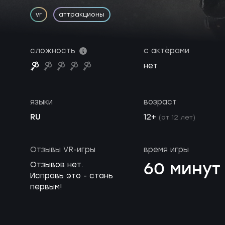
vr
аттракционы
сложность
с актёрами
нет
языки
возраст
RU
12+
(от 12 лет)
Отзывы VR-игры
время игры
60 минут
Отзывов нет.
Исправь это - стань
первым!