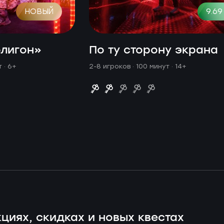
НОВЫЙ
9.69
олигон»
По ту сторону экрана
ут
· 6+
2-8 игроков · 100 минут
· 14+
циях, скидках и новых квестах