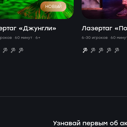
НОВЫЙ
ертаг «Джунгли»
Лазертаг «П
гроков · 60 минут
· 6+
6-30 игроков · 60 мин
Узнавай первым об ак