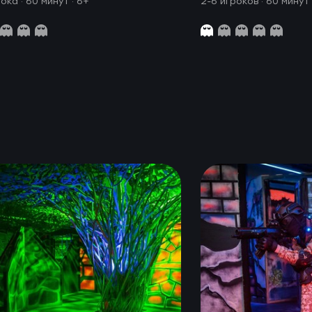
рока · 60 минут
· 6+
2-6 игроков · 60 минут