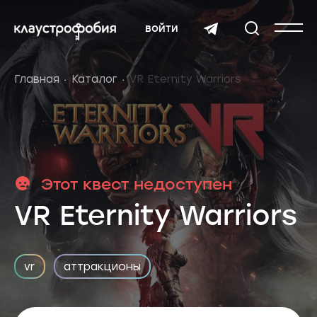
войти
Главная
Каталог
VR Eternity Warriors
Этот квест недоступен
VR Eternity Warriors
vr
аттракционы