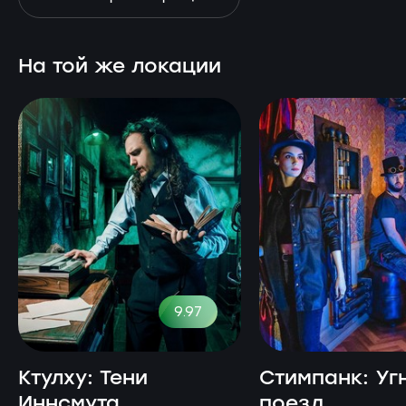
На той же локации
9.97
Ктулху: Тени
Стимпанк: Уг
Иннсмута
поезд