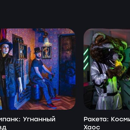
мпанк: Угнанный
Ракета: Косм
зд
Хаос