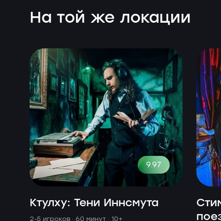
На той же локации
9.97
Ктулху: Тени Иннсмута
Сти
пое
2-5 игроков · 60 минут
· 10+