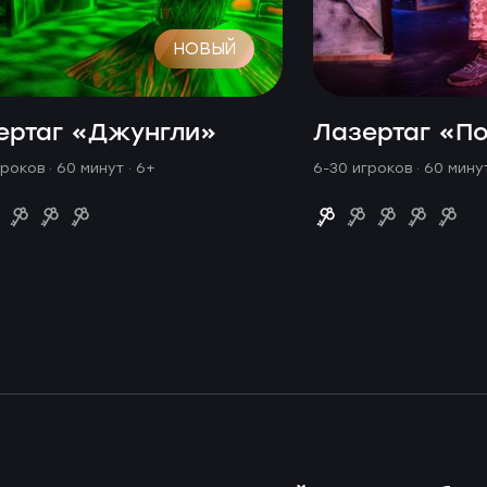
НОВЫЙ
ертаг «Джунгли»
Лазертаг «П
гроков · 60 минут
· 6+
6-30 игроков · 60 мин