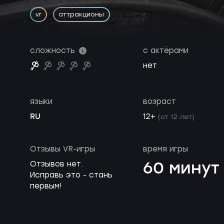
vr
аттракционы
сложность
с актёрами
нет
языки
возраст
RU
12+
(от 12 лет)
Отзывы VR-игры
время игры
60 минут
Отзывов нет.
Исправь это - стань
первым!