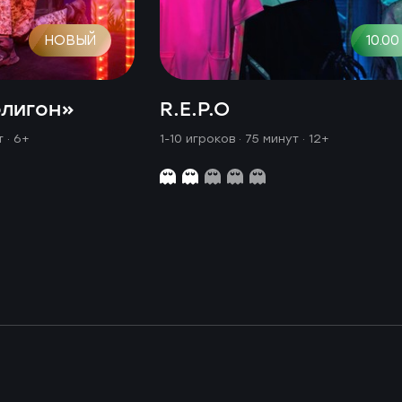
НОВЫЙ
10.00
олигон»
R.E.P.O
ут
· 6+
1-10 игроков · 75 минут
· 12+