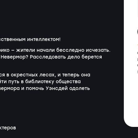
сственным интеллектом!
ико — жители начали бесследно исчезать.
в Невермор? Расследовать дело берется
я в окрестных лесах, и теперь она
йти путь в библиотеку общества
вермора и помочь Уэнсдей одолеть
ктеров