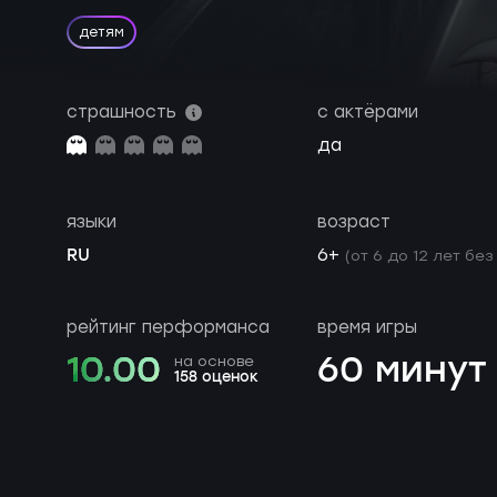
детям
страшность
с актёрами
да
языки
возраст
RU
6+
(от 6 до 12 лет без
рейтинг перформанса
время игры
10.00
60 минут
на основе
158 оценок