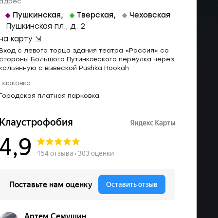
адрес
Пушкинская
,
Тверская
,
Чеховская
Пушкинская пл., д. 2
на карту ⇲
Вход с левого торца здания театра «Россия» со
стороны Большого Путинковского переулка через
кальянную с вывеской Pushka Hookah
парковка
Городская платная парковка