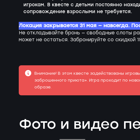
игрокам. В квесте с детьми постоянно наход
сопровождение взрослыми не требуется.
Локация закрывается 31 мая — навсегда. По
Не откладывайте бронь — свободные слоты ра
может не остаться. Забронируйте со скидкой 
Внимание! В этом квесте задействованы игровы
заброшенного приюта». Игра проходит по но
образе.
Фото и видео 