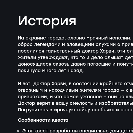
История
На окраине города, словно мрачный исполин,
оброс легендами и зловещими слухами о приви
поселился таинственный доктор Харви, эти сл
жители утверждают, что то и дело слышат дет
доносящиеся сквозь давно погасшие и помут
покинула много лет назад.
И вот, доктор Харви, в состоянии крайнего о
отважным и находчивым жителям города — к в
призраками, и что самое ужасное — они нашл
Доктор верит в вашу смелость и изобретательн
Погрузитесь в мрачную тайну особняка и спас
Особенности квеста
Этот квест разработан специально для детей