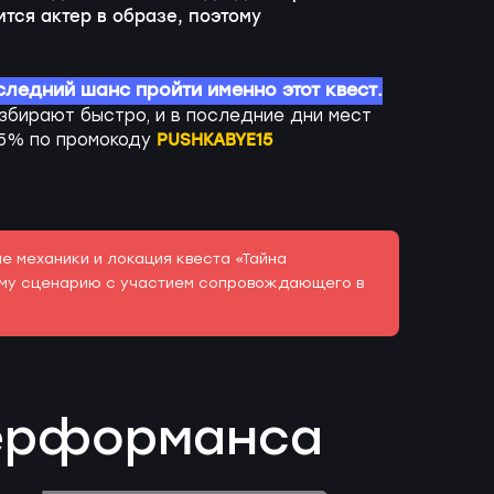
ится актер в образе, поэтому
следний шанс пройти именно этот квест.
збирают быстро, и в последние дни мест
PUSHKABYE15
15% по промокоду
е механики и локация квеста «Тайна
вому сценарию с участием сопровождающего в
перформанса