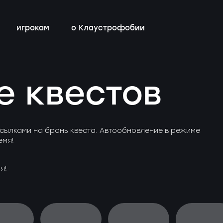
игрокам
о Клаустрофобии
сты
всех квестов
нестрашные
детский день рождения
бонусная программа
е квестов
ы
квестах
эротические
тимбилдинг
контакты
ы
с актёрами
сылками на бронь квеста. Автообновление в режиме
емя!
я!