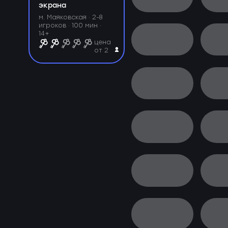
экрана
м. Маяковская ·
2-8
игроков · 100 мин ·
14+
цена
от 2