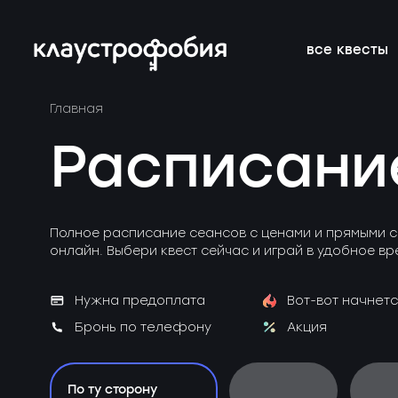
все квесты
Главная
подросткам
подборки
франшиза
онлайн-кве
расписание 
FAQ
Расписани
веселые
магазин
блог
аттракцион
новичкам о 
вакансии
страшные
подарочные
без актёров
корпоратив
Полное расписание сеансов с ценами и прямыми с
сертификаты
онлайн. Выбери квест сейчас и играй в удобное вр
детям
новые
Нужна предоплата
Вот-вот начнетс
Бронь по телефону
Акция
По ту сторону