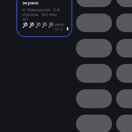
экрана
м. Маяковская ·
2-8
игроков · 100 мин ·
14+
цена
от 2