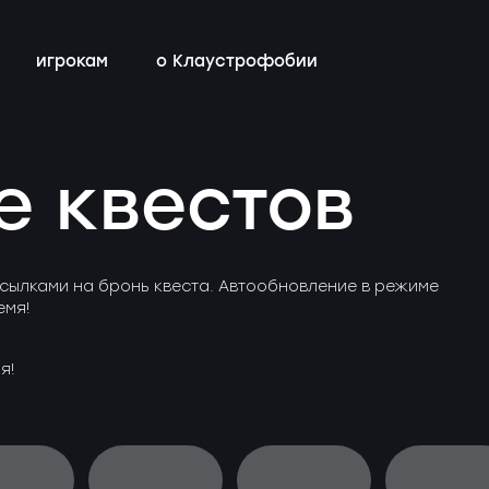
игрокам
о Клаустрофобии
сты
всех квестов
нестрашные
детский день рождения
бонусная программа
е квестов
ы
квестах
эротические
тимбилдинг
контакты
ы
с актёрами
сылками на бронь квеста. Автообновление в режиме
емя!
я!