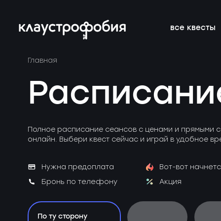
все квесты
Главная
подросткам
подборки
франшиза
онлайн-кве
расписание 
FAQ
Расписани
веселые
магазин
блог
аттракцион
новичкам о 
вакансии
страшные
подарочные
без актёров
корпоратив
Полное расписание сеансов с ценами и прямыми с
сертификаты
онлайн. Выбери квест сейчас и играй в удобное вр
детям
новые
Нужна предоплата
Вот-вот начнетс
Бронь по телефону
Акция
По ту сторону