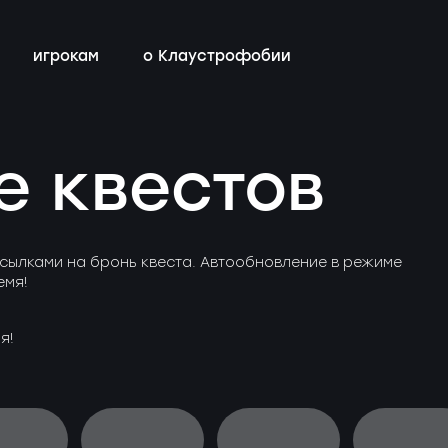
игрокам
о Клаустрофобии
сты
всех квестов
нестрашные
детский день рождения
бонусная программа
е квестов
ы
квестах
эротические
тимбилдинг
контакты
ы
с актёрами
сылками на бронь квеста. Автообновление в режиме
емя!
я!