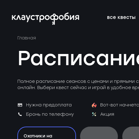
все квесты
Главная
подросткам
подборки
франшиза
онлайн-кве
расписание 
FAQ
Расписани
веселые
магазин
блог
аттракцион
новичкам о 
вакансии
страшные
подарочные
без актёров
корпоратив
Полное расписание сеансов с ценами и прямыми с
сертификаты
онлайн. Выбери квест сейчас и играй в удобное вр
детям
новые
Нужна предоплата
Вот-вот начнетс
Бронь по телефону
Акция
Охотники на