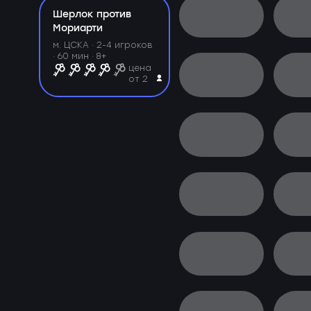
Шерлок против
Мориарти
м. ЦСКА ·
2-4 игроков
· 60 мин · 8+
цена
от 2