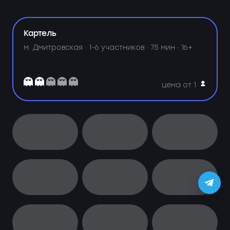
Картель
м. Дмитровская ·
1-6 участников · 75 мин · 16+
цена от 1