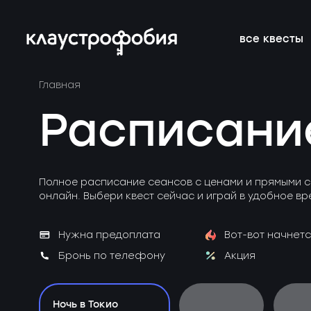
все квесты
Главная
подросткам
подборки
франшиза
онлайн-кве
расписание 
FAQ
Расписани
веселые
магазин
блог
аттракцион
новичкам о 
вакансии
страшные
подарочные
без актёров
корпоратив
Полное расписание сеансов с ценами и прямыми с
сертификаты
онлайн. Выбери квест сейчас и играй в удобное вр
детям
новые
Нужна предоплата
Вот-вот начнетс
Бронь по телефону
Акция
Ночь в Токио