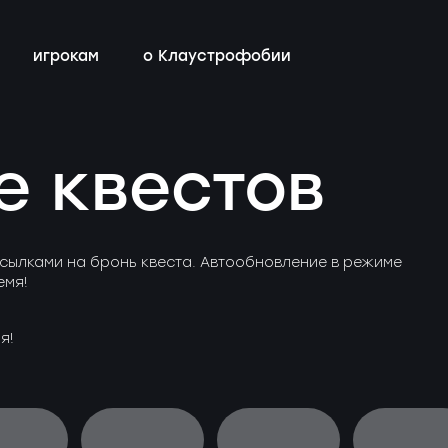
игрокам
о Клаустрофобии
сты
всех квестов
нестрашные
детский день рождения
бонусная программа
е квестов
ы
квестах
эротические
тимбилдинг
контакты
ы
с актёрами
сылками на бронь квеста. Автообновление в режиме
емя!
я!