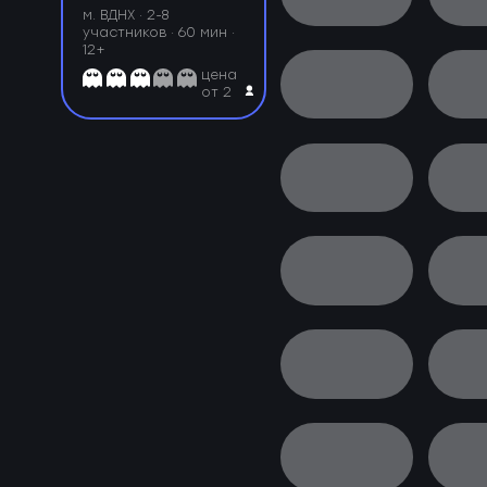
м. ВДНХ ·
2-8
участников · 60 мин ·
12+
цена
от 2