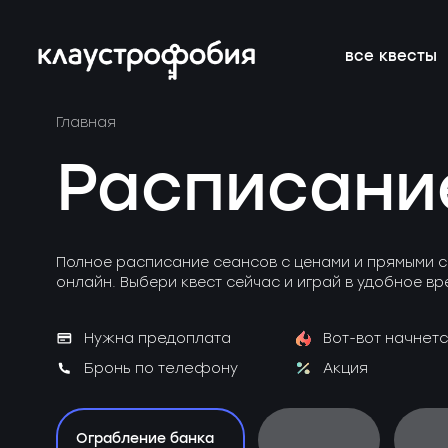
все квесты
Главная
подросткам
подборки
франшиза
онлайн-кве
расписание 
FAQ
Расписани
веселые
магазин
блог
аттракцион
новичкам о 
вакансии
страшные
подарочные
без актёров
корпоратив
Полное расписание сеансов с ценами и прямыми с
сертификаты
онлайн. Выбери квест сейчас и играй в удобное вр
детям
новые
Нужна предоплата
Вот-вот начнетс
Бронь по телефону
Акция
Ограбление банка