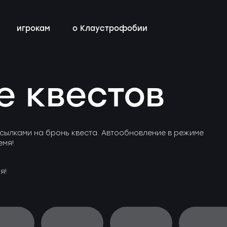
игрокам
о Клаустрофобии
сты
всех квестов
нестрашные
детский день рождения
бонусная программа
е квестов
ы
квестах
эротические
тимбилдинг
контакты
ы
с актёрами
сылками на бронь квеста. Автообновление в режиме
емя!
я!