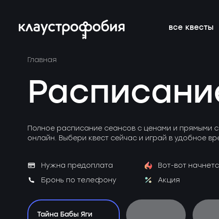
все квесты
Главная
подросткам
подборки
франшиза
онлайн-кве
расписание 
FAQ
Расписани
веселые
магазин
блог
аттракцион
новичкам о 
вакансии
страшные
подарочные
без актёров
корпоратив
Полное расписание сеансов с ценами и прямыми с
сертификаты
онлайн. Выбери квест сейчас и играй в удобное вр
детям
новые
Нужна предоплата
Вот-вот начнетс
Бронь по телефону
Акция
Тайна Бабы Яги