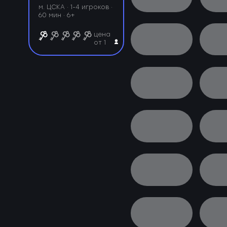
м. ЦСКА ·
1-4 игроков ·
60 мин · 6+
цена
от 1