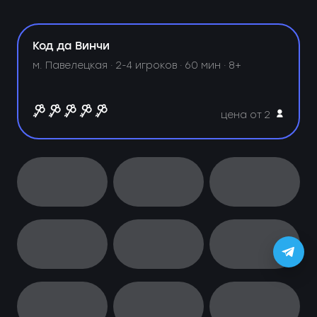
Код да Винчи
м. Павелецкая ·
2-4 игроков · 60 мин · 8+
цена от 2