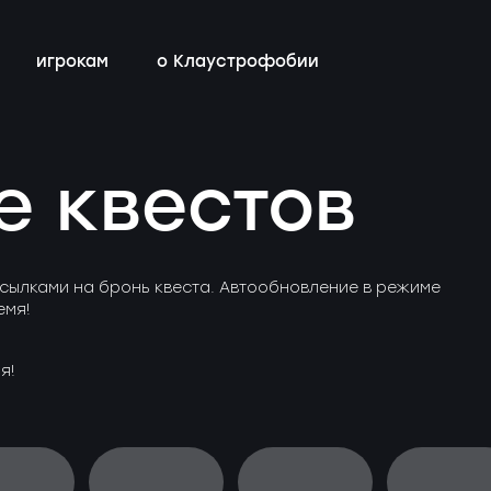
игрокам
о Клаустрофобии
сты
всех квестов
нестрашные
детский день рождения
бонусная программа
е квестов
ы
квестах
эротические
тимбилдинг
контакты
ы
с актёрами
сылками на бронь квеста. Автообновление в режиме
емя!
я!