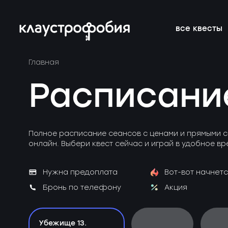
все квесты
Главная
подросткам
подборки
франшиза
онлайн-кве
расписание 
FAQ
Расписани
веселые
магазин
блог
аттракцион
новичкам о 
вакансии
страшные
подарочные
без актёров
корпоратив
Полное расписание сеансов с ценами и прямыми с
сертификаты
онлайн. Выбери квест сейчас и играй в удобное вр
детям
новые
Нужна предоплата
Вот-вот начнетс
Бронь по телефону
Акция
Убежище 13.