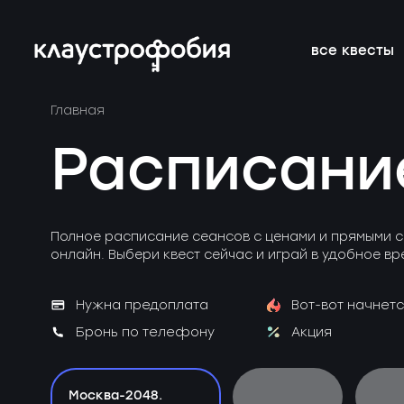
все квесты
Главная
подросткам
подборки
франшиза
онлайн-кве
расписание 
FAQ
Расписани
веселые
магазин
блог
аттракцион
новичкам о 
вакансии
страшные
подарочные
без актёров
корпоратив
Полное расписание сеансов с ценами и прямыми с
сертификаты
онлайн. Выбери квест сейчас и играй в удобное вр
детям
новые
Нужна предоплата
Вот-вот начнетс
Бронь по телефону
Акция
Москва-2048.