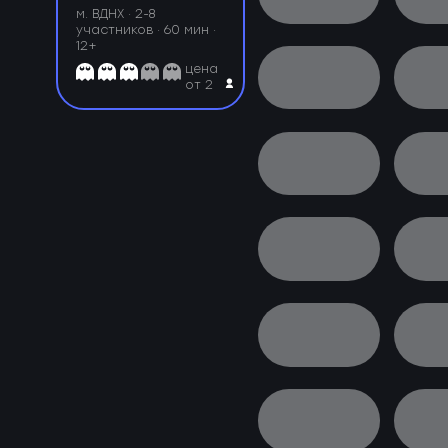
м. ВДНХ ·
2-8
участников · 60 мин ·
12+
цена
от 2