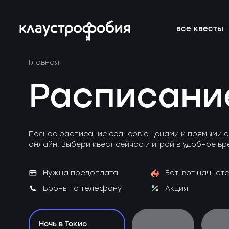
все квесты
Главная
подросткам
подборки
франшиза
онлайн-кве
расписание 
FAQ
Расписани
веселые
магазин
блог
аттракцион
новичкам о 
вакансии
страшные
подарочные
без актёров
корпоратив
Полное расписание сеансов с ценами и прямыми с
сертификаты
онлайн. Выбери квест сейчас и играй в удобное вр
детям
новые
Нужна предоплата
Вот-вот начнетс
Бронь по телефону
Акция
Ночь в Токио