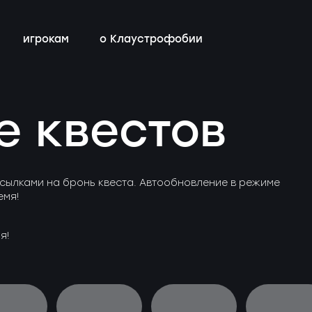
игрокам
о Клаустрофобии
сты
всех квестов
нестрашные
детский день рождения
бонусная программа
е квестов
ы
квестах
эротические
тимбилдинг
контакты
ы
с актёрами
сылками на бронь квеста. Автообновление в режиме
емя!
я!