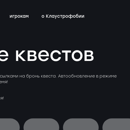
игрокам
о Клаустрофобии
сты
всех квестов
нестрашные
детский день рождения
бонусная программа
е квестов
ы
квестах
эротические
тимбилдинг
контакты
ы
с актёрами
сылками на бронь квеста. Автообновление в режиме
емя!
я!