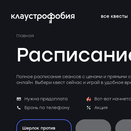
все квесты
Главная
подросткам
подборки
франшиза
онлайн-кве
расписание 
FAQ
Расписани
веселые
магазин
блог
аттракцион
новичкам о 
вакансии
страшные
подарочные
без актёров
корпоратив
Полное расписание сеансов с ценами и прямыми с
сертификаты
онлайн. Выбери квест сейчас и играй в удобное вр
детям
новые
Нужна предоплата
Вот-вот начнетс
Бронь по телефону
Акция
Шерлок против