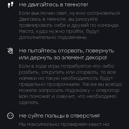
Не двигайтесь в темноте!
Если выключен свет, нужно остановиться.
Двигаясь в темноте, вы рискуете
травмировать себя и друзей по команде.
Места, куда нужно пройти, будут
дополнительно подсвечены.
Не пытайтесь оторвать, повернуть
или дернуть за элемент декора!
Если в ходе игры потребуется что-либо
разбить, открутить или оторвать, то все
намеки на такую необходимость будут
предельно прозрачными. Также вы всегда
можете запросить подсказку – оператор
вам поможет и озвучит, что необходимо
сделать.
Не суйте пальцы в отверстия!
Мы максимально проверяем квест на