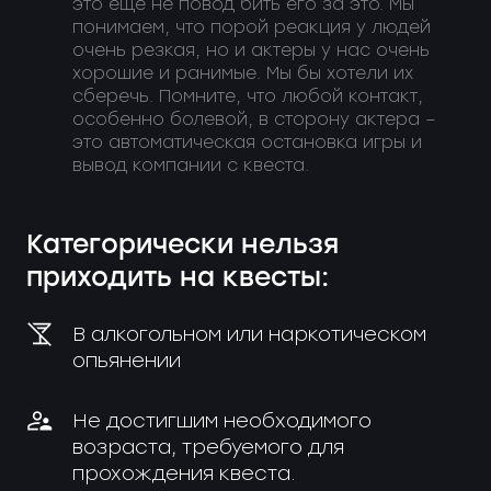
это еще не повод бить его за это. Мы
понимаем, что порой реакция у людей
очень резкая, но и актеры у нас очень
хорошие и ранимые. Мы бы хотели их
сберечь. Помните, что любой контакт,
особенно болевой, в сторону актера –
это автоматическая остановка игры и
вывод компании с квеста.
Категорически нельзя
приходить на квесты:
В алкогольном или наркотическом
опьянении
Не достигшим необходимого
возраста, требуемого для
прохождения квеста.