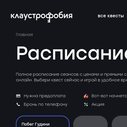
все квесты
Главная
страшные
подборки
франшиза
нестрашные
расписание 
FAQ
Расписани
без актёров
новичкам о квестах
блог
Квесты для 
подарочные
вакансии
актёрами в 
сертификат
Петербурге
Полное расписание сеансов с ценами и прямыми с
онлайн. Выбери квест сейчас и играй в удобное вр
Нужна предоплата
Вот-вот начнетс
Бронь по телефону
Акция
Побег Гудини