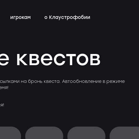
игрокам
о Клаустрофобии
всех квестов
с актёрами
магазин
бонусная программа
е квестов
детей с
контакты
Санкт-
ы
сылками на бронь квеста. Автообновление в режиме
емя!
я!