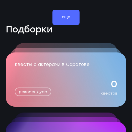
еще
Подборки
Квесты с актёрами в Саратове
0
рекомендуем
квестов