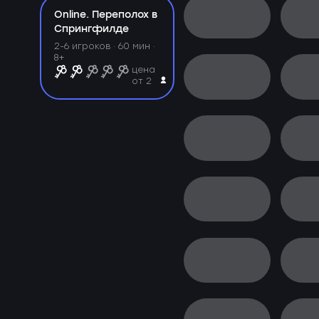
Online. Переполох в
Спрингфилде
2-6 игроков · 60 мин ·
8+
цена
от 2