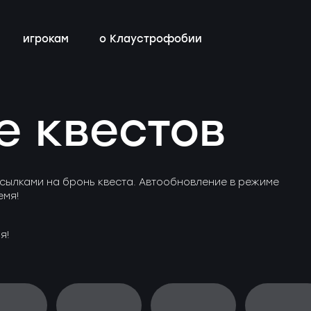
игрокам
о Клаустрофобии
всех квестов
магазин
бонусная программа
е квестов
контакты
ы
сылками на бронь квеста. Автообновление в режиме
емя!
я!