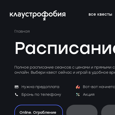
все квесты
Главная
онлайн-квесты
подборки
франшиза
расписание 
FAQ
Расписани
новичкам о квестах
блог
подарочные
вакансии
сертификат
Полное расписание сеансов с ценами и прямыми с
онлайн. Выбери квест сейчас и играй в удобное вр
Нужна предоплата
Вот-вот начнетс
Бронь по телефону
Акция
Online. Ограбление