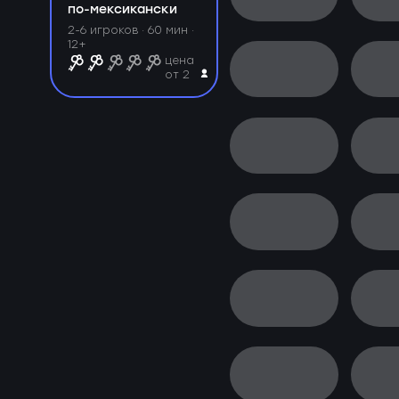
по-мексикански
2-6 игроков · 60 мин ·
12+
цена
от 2