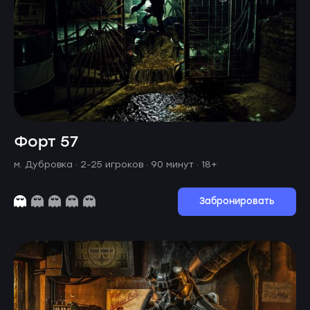
Форт 57
м. Дубровка ·
2-25 игроков · 90 минут
· 18+
Забронировать