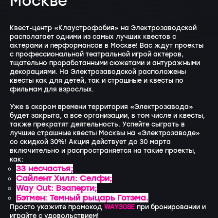
Москве
Квест-центр «Клаустрофобия» на Электрозаводской
располагает одними из самых лучших квестов с
актерами и перформансов в Москве! Вас ждут проекты
с профессиональной театральной игрой актеров,
тщательно проработанными сюжетами и антуражными
декорациями. На Электрозаводской расположены
квесты как для детей, так и страшные и квесты по
фильмам для взрослых.
Уже в скором времени территория «Электрозавода»
будет закрыта, а все организации, в том числе и квесты,
также прекратят деятельность. Успейте сыграть в
лучшие страшные квесты Москвы на «Электрозаводе»
со скидкой 30%! Акция действует до 30 марта
включительно и распространяется на такие проекты,
как:
33 несчастья;
Сайлент Хилл: Селфи;
Way Out: Взаперти;
Бэтмен: Темный рыцарь Готэма.
Просто укажите промокод
WAY30SE
при бронировании и
играйте с удовольствием!