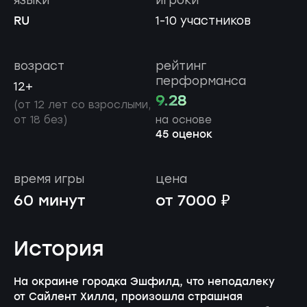
RU
1-10 участников
возраст
рейтинг
перформанса
12+
9.28
(от 12 лет со взрослыми,
от 18 без)
на основе
45 оценок
время игры
цена
60 минут
от 7000 ₽
История
На окраине городка Эшфилд, что неподалеку
от Сайлент Хилла, произошла страшная