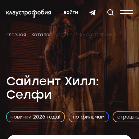
войти
Главная
Каталог
Сайлент Хилл: Селфи
Сайлент Хилл:
Селфи
новинки 2026 года!
по фильмам
страшн