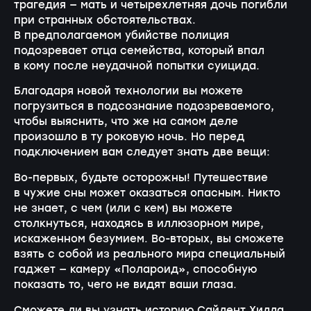
трагедия — мать и четырехлетняя дочь погибли
при странных обстоятельствах.
В предполагаемом убийстве полиция
подозревает отца семейства, который впал
в кому после неудачной попытки суицида.
Благодаря новой технологии вы можете
погрузиться в подсознание подозреваемого,
чтобы выяснить, что же на самом деле
произошло в ту роковую ночь. Но перед
подключением вам следует знать две вещи:
Во-первых, будьте осторожны! Путешествие
в чужие сны может оказаться опасным. Никто
не знает, с чем (или с кем) вы можете
столкнуться, находясь в иллюзорном мире,
иска
женном безумием.
Во-вторых, вы сможете
взять с собой из реального мира специальный
гаджет — камеру «Полароид», способную
показать то, чего не видят ваши глаза.
Сможете ли вы узнать историю Сайлент Хилла