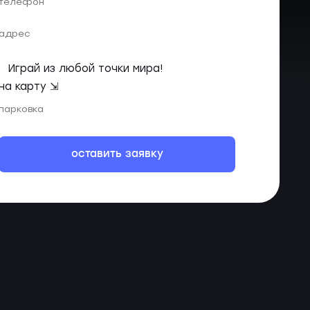
телефон
адрес
Играй из любой точки мира!
на карту ⇲
парковка
оставить заявку