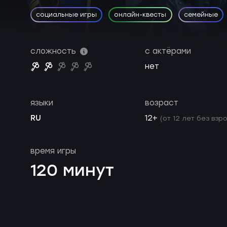
социальные игры
онлайн-квесты
семейные
сложность
с актёрами
нет
языки
возраст
RU
12+
(от 12 лет без взр
время игры
120 минут