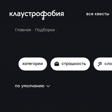
все квесты
Главная
Подборки
онлайн-квесты
подборки
франшиза
расписание 
FAQ
новичкам о квестах
блог
подарочные
вакансии
сертификат
категории
страшность
сл
по умолчанию