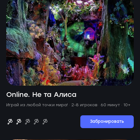
Online. Не та Алиса
Играй из любой точки мира! ·
2-8 игроков · 60 минут
· 10+
Забронировать