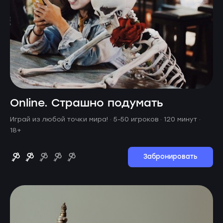
Online. Страшно подумать
Играй из любой точки мира! ·
5-50 игроков · 120 минут
·
18+
Забронировать