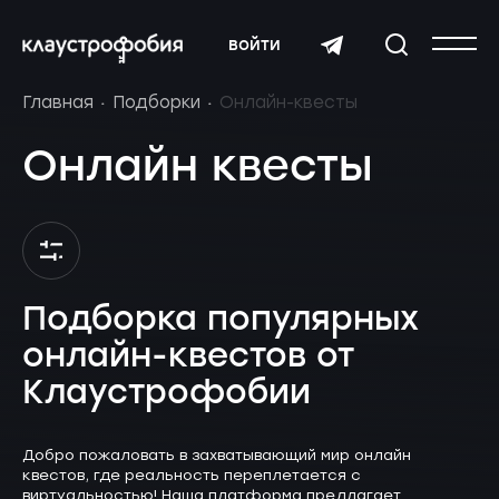
войти
Главная
Подборки
Онлайн-квесты
Онлайн квесты
Подборка популярных
онлайн-квестов от
Клаустрофобии
Добро пожаловать в захватывающий мир онлайн
квестов, где реальность переплетается с
виртуальностью! Наша платформа предлагает