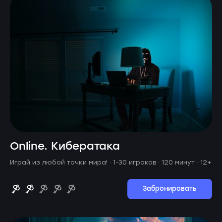
Online. Кибератака
Играй из любой точки мира! ·
1-30 игроков · 120 минут
· 12+
Забронировать