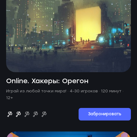
Online. Хакеры: Орегон
Играй из любой точки мира! ·
4-30 игроков · 120 минут
·
12+
Забронировать