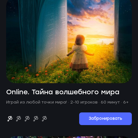
Online. Тайна волшебного мира
Играй из любой точки мира! ·
2-10 игроков · 60 минут
· 6+
Забронировать