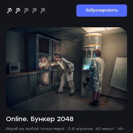
Забронировать
Online. Бункер 2048
Играй из любой точки мира! ·
2-8 игроков · 60 минут
· 14+