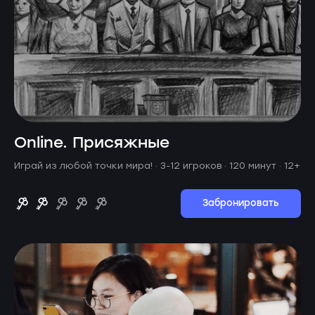
Online. Присяжные
Играй из любой точки мира! ·
3-12 игроков · 120 минут
· 12+
Забронировать