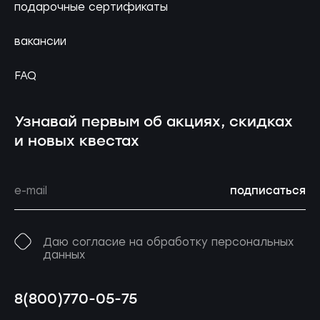
подарочные сертификаты
вакансии
FAQ
Узнавай первым об акциях, скидках
и новых квестах
подписаться
Даю согласие на обработку персональных
данных
8(800)770-05-75