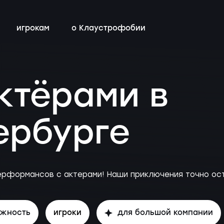
игрокам
о Клаустрофобии
всех квестов
с актёрами
магазин
бонусная программа
ктёрами в
детей с
контакты
Санкт-
ы
ербурге
ерформансов с актерами! Наши приключения точно ост
ожность
игроки
для большой компании