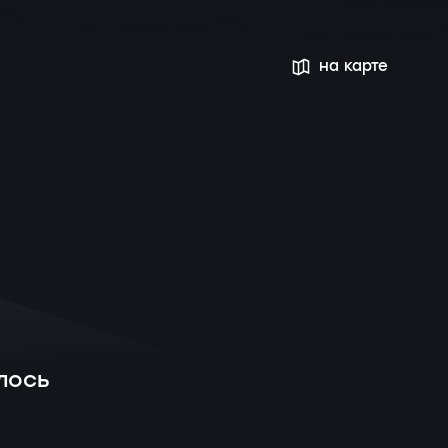
на карте
лось