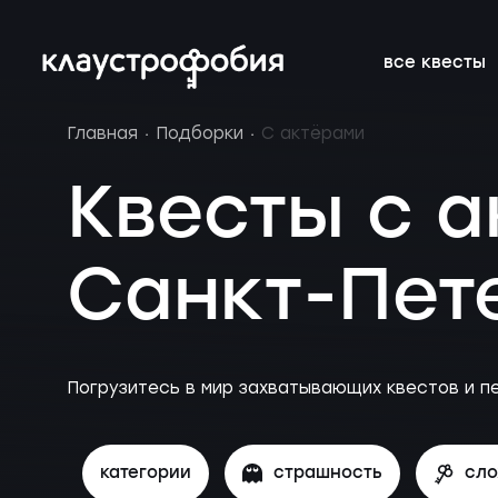
все квесты
Главная
Подборки
С актёрами
страшные
подборки
франшиза
нестрашные
расписание 
FAQ
Квесты с а
без актёров
новичкам о квестах
блог
Квесты для 
подарочные
вакансии
актёрами в 
сертификат
Санкт-Пет
Петербурге
Погрузитесь в мир захватывающих квестов и п
категории
страшность
сл