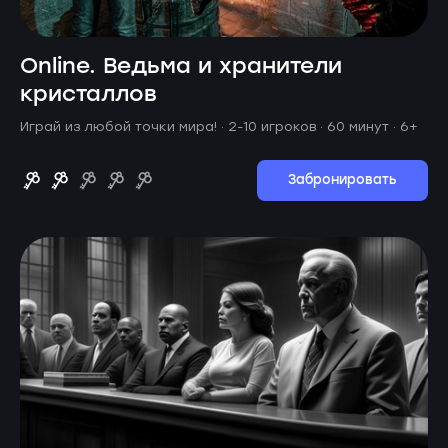
Online. Ведьма и хранители
кристаллов
Играй из любой точки мира! ·
2-10 игроков · 60 минут
· 6+
Забронировать