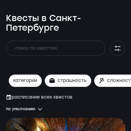
Квесты в Санкт-
Петербурге
категории
страшность
сложност
расписание всех квестов
по умолчанию