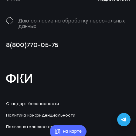
Даю согласие на обработку персональных
данных
8(800)770-05-75
Стандарт безопасности
Политика конфиденциальности
Пользовательское соглашение
на карте