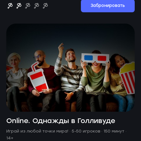
Забронировать
Online. Однажды в Голливуде
Играй из любой точки мира! ·
5-50 игроков · 150 минут
·
14+