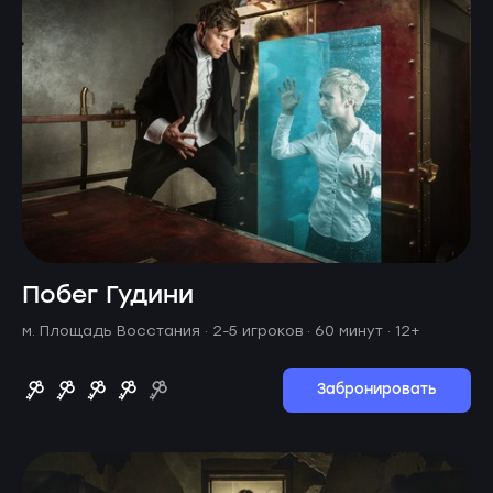
Побег Гудини
м. Площадь Восстания ·
2-5 игроков · 60 минут
· 12+
Забронировать