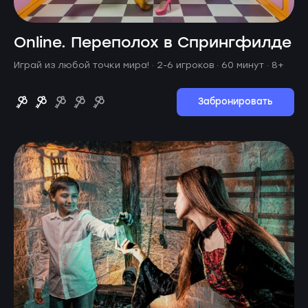
Online. Переполох в Спрингфилде
Играй из любой точки мира! ·
2-6 игроков · 60 минут
· 8+
Забронировать