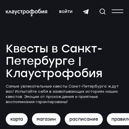
войти
Квесты в Санкт-
Петербурге |
Клаустрофобия
Самые увлекательные квесты Санкт-Петербурга ждут
вас! Испытайте себя в захватывающих историях наших
квестов. Эмоции от прохождения и приятные
воспоминания гарантированы!
карта
магазин
расписание
правил