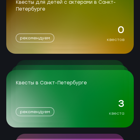
Квесты для детей с актёрами в Санкт-
Петербурге
0
рекомендуем
квестов
Квесты в Санкт-Петербурге
3
рекомендуем
квеста