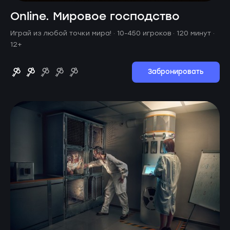
Online. Мировое господство
Играй из любой точки мира! ·
10-450 игроков · 120 минут
·
12+
Забронировать