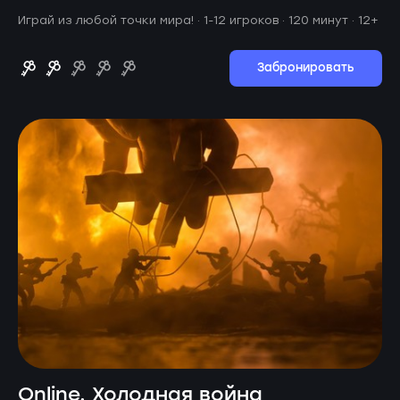
Играй из любой точки мира! ·
1-12 игроков · 120 минут
· 12+
Забронировать
Online. Холодная война