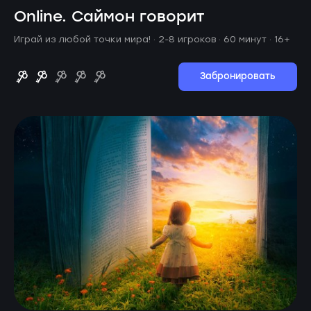
Online. Саймон говорит
Играй из любой точки мира! ·
2-8 игроков · 60 минут
· 16+
Забронировать