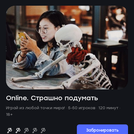
Online. Страшно подумать
Играй из любой точки мира! ·
5-50 игроков · 120 минут
·
18+
Забронировать