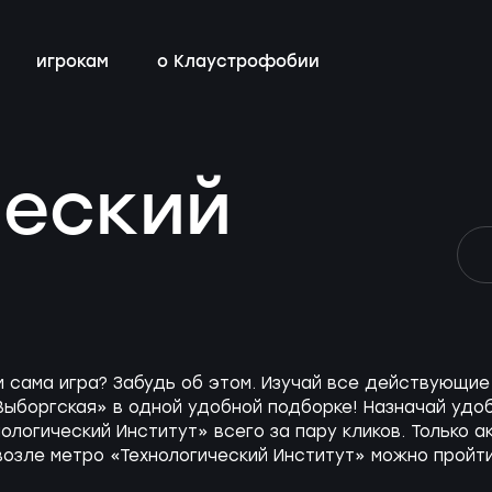
игрокам
о Клаустрофобии
всех квестов
с актёрами
магазин
бонусная программа
ческий
детей с
контакты
Санкт-
ы
м сама игра? Забудь об этом. Изучай все действующ
Выборгская» в одной удобной подборке! Назначай удоб
нологический Институт» всего за пару кликов. Только
 возле метро «Технологический Институт» можно пройт