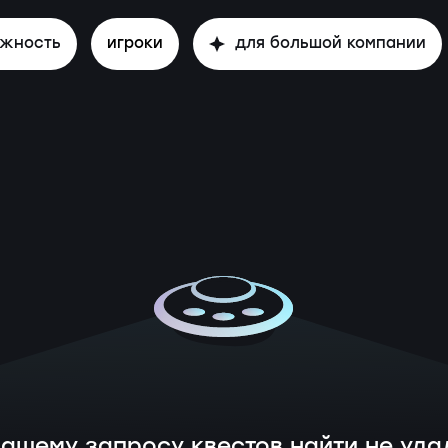
ожность
игроки
для большой компании
вашему запросу квестов найти не уда