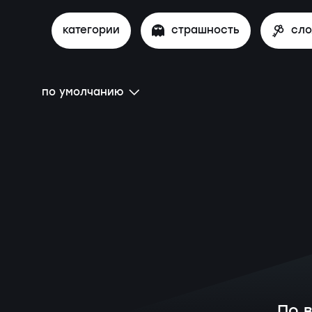
категории
страшность
сл
по умолчанию
По 