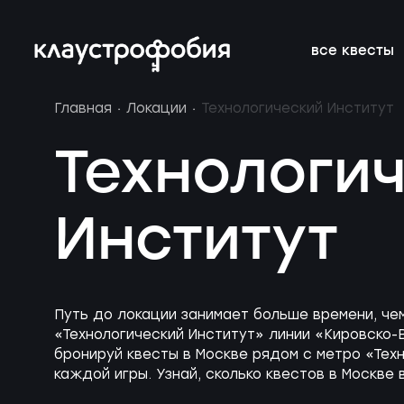
все квесты
Главная
Локации
Технологический Институт
страшные
подборки
франшиза
нестрашные
расписание 
FAQ
Технологи
без актёров
новичкам о квестах
блог
Квесты для 
подарочные
вакансии
актёрами в 
сертификат
Институт
Петербурге
Путь до локации занимает больше времени, че
«Технологический Институт» линии «Кировско-
бронируй квесты в Москве рядом с метро «Тех
каждой игры. Узнай, сколько квестов в Москве