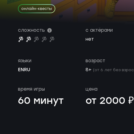
онлайн-квесты
сложность
с актёрами
нет
языки
возраст
EN
RU
8+
(от 6 лет без взро
время игры
цена
60 минут
от 2000 ₽