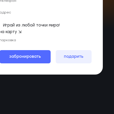
телефон
адрес
Играй из любой точки мира!
на карту ⇲
парковка
забронировать
подарить