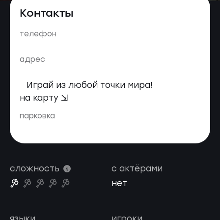
Контакты
телефон
адрес
Играй из любой точки мира!
на карту ⇲
парковка
сложность
с актёрами
нет
языки
игроки