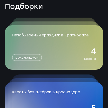
Подборки
Незабываемый праздник в Краснодаре
4
рекомендуем
квеста
Квесты без актёров в Краснодаре