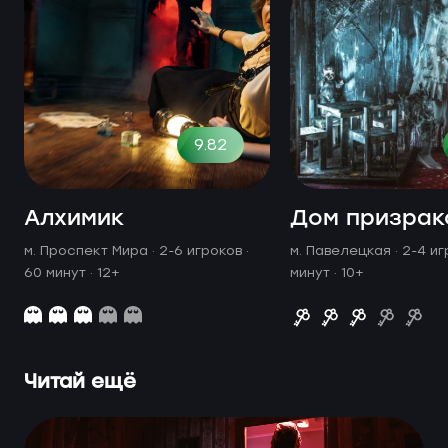
9.82
Алхимик
Дом призрак
м. Проспект Мира ·
2-6 игроков ·
м. Павелецкая ·
2-4 иг
60 минут
· 12+
минут
· 10+
Читай ещё