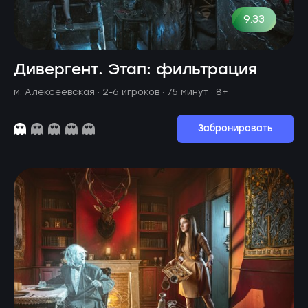
9.33
Дивергент. Этап: фильтрация
м. Алексеевская ·
2-6 игроков · 75 минут
· 8+
Забронировать