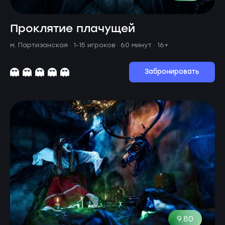
Проклятие плачущей
м. Партизанская ·
1-15 игроков · 60 минут
· 16+
Забронировать
9.80