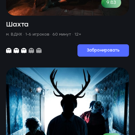
9.83
Шахта
м. ВДНХ ·
1-6 игроков · 60 минут
· 12+
Забронировать