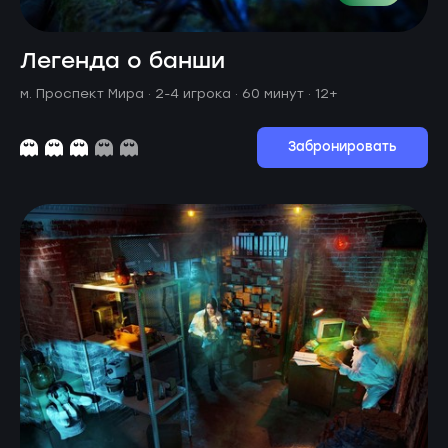
Легенда о банши
м. Проспект Мира ·
2-4 игрока · 60 минут
· 12+
Забронировать