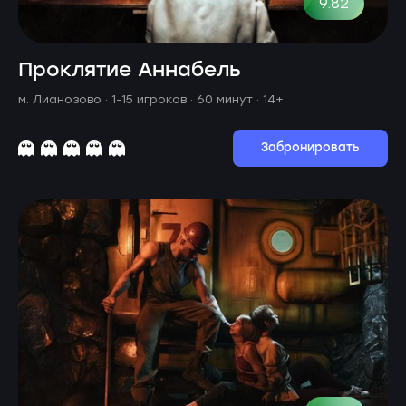
9.82
Проклятие Аннабель
м. Лианозово ·
1-15 игроков · 60 минут
· 14+
Забронировать