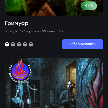
9.63
Гримуар
м. ВДНХ ·
1-7 игроков · 60 минут
· 8+
Забронировать