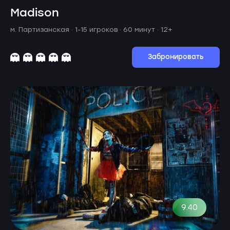
Madison
м. Партизанская ·
1-15 игроков · 60 минут
· 12+
Забронировать
9.40