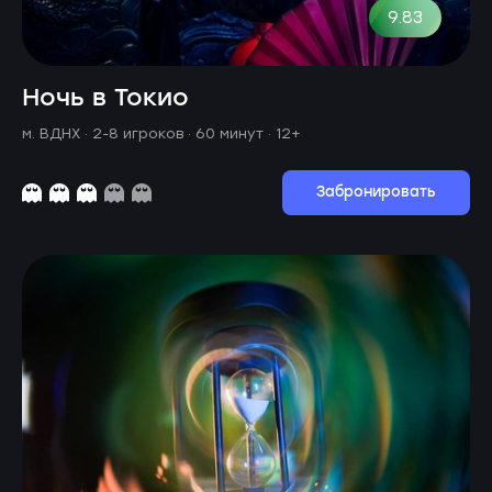
9.83
Ночь в Токио
м. ВДНХ ·
2-8 игроков · 60 минут
· 12+
Забронировать