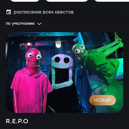
расписание всех квестов
по умолчанию
НОВЫЙ
R.E.P.O