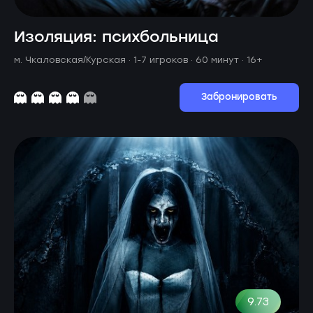
Изоляция: психбольница
м. Чкаловская/Курская ·
1-7 игроков · 60 минут
· 16+
Забронировать
9.73