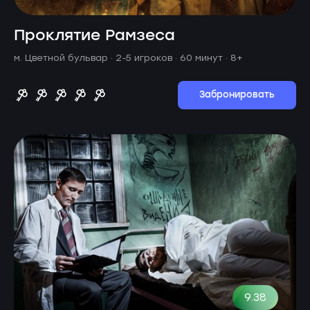
Проклятие Рамзеса
м. Цветной бульвар ·
2-5 игроков · 60 минут
· 8+
Забронировать
9.38