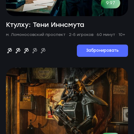
9.97
Ктулху: Тени Иннсмута
м. Ломоносовский проспект ·
2-5 игроков · 60 минут
· 10+
Забронировать