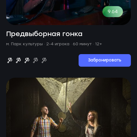
9.64
Предвыборная гонка
м. Парк культуры ·
2-4 игрока · 60 минут
· 12+
Забронировать