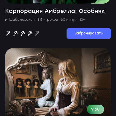
Корпорация Амбрелла: Особняк
м. Шаболовская ·
1-5 игроков · 60 минут
· 10+
Забронировать
9.60