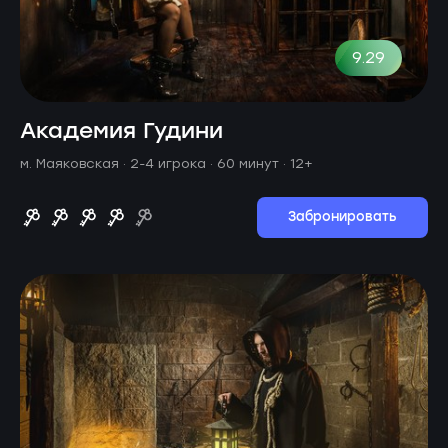
9.29
Академия Гудини
м. Маяковская ·
2-4 игрока · 60 минут
· 12+
Забронировать