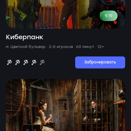
9.19
Киберпанк
м. Цветной бульвар ·
2-5 игроков · 60 минут
· 12+
Забронировать