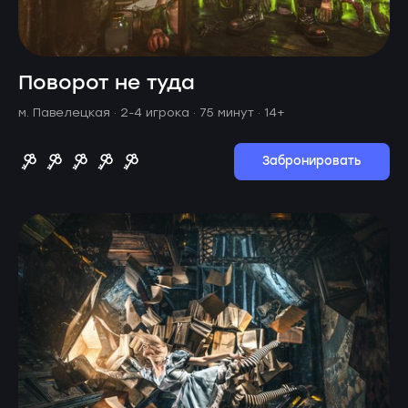
Поворот не туда
м. Павелецкая ·
2-4 игрока · 75 минут
· 14+
Забронировать