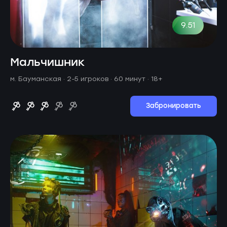
9.51
Мальчишник
м. Бауманская ·
2-5 игроков · 60 минут
· 18+
Забронировать