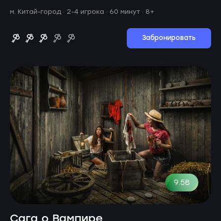
м. Китай-город ·
2-4 игрока · 60 минут
· 8+
Забронировать
9.58
Сага о Вампире