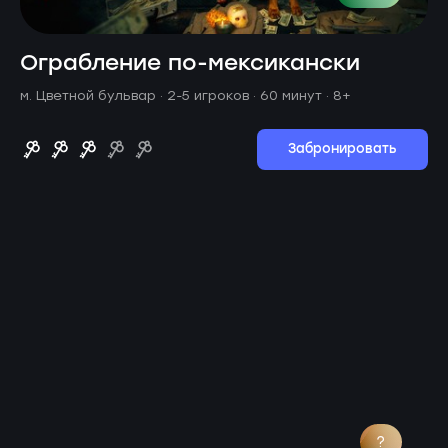
Ограбление по-мексикански
м. Цветной бульвар ·
2-5 игроков · 60 минут
· 8+
Забронировать
?