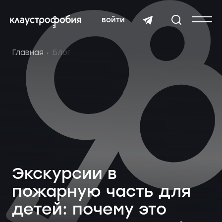
войти
Главная
Блог
Экскурсии в
пожарную часть для
детей: почему это