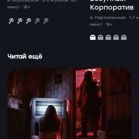
м. Бауманская ·
2-5 игроков · 60
Корпоратив
минут
· 18+
м. Партизанская ·
1-7 
минут
· 18+
Читай ещё