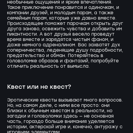
необычные ощущения и яркие впечатления.
Такое приключение понравится и одиночкам, и
компании друзей, и молодым парам, а также
семейным парам, которые уже давно вместе.
Происходящее поможет парочкам открыть друг
друга заново, освежить чувства и добавить им
пикантности. А вот друзья весело проведут
время вместе и зарядятся чистым фаном, и
даже немного адреналином. Вас захватят дух
соперничества, леденящие душу подробности,
предательство и обман. Потеряйтесь в
головоломке образов и фантазий, попробуйте
отличить реальность от вымысла.
Квест или не квест?
Эротические квесты вызывают много вопросов.
Но, на самом деле, с ними все просто: они
близки к обычным квестам в реальности, но
загадки и головоломки здесь — не основная
часть, гораздо больше внимания уделяется
истории, актерской игре и, конечно, антуражу с
игровыми элементами.