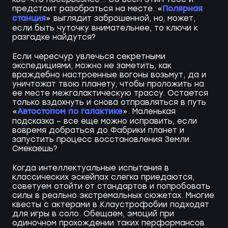
Полярная
предстоит разобраться на месте. «
станция
» выглядит заброшенной, но, может,
если быть чуточку внимательнее, то ключи к
разгадке найдутся?
Если чересчур увлечься секретными
экспедициями, можно не заметить, как
враждебно настроенные вогоны возьмут, да и
уничтожат твою планету, чтобы проложить на
ее месте межгалактическую трассу. Остается
только вздохнуть и снова отправляться в путь
Автостопом по галактике
«
». Маленькая
подсказка – все еще можно исправить, если
вовремя добраться до Фабрики планет и
запустить процесс восстановления Земли.
Смекаешь?
Когда интеллектуальные испытания в
классических эскейпах слегка приедаются,
советуем отойти от стандартов и попробовать
силы в реально экстремальных сюжетах. Многие
квесты с актерами в Клаустрофобии подходят
для игры в соло. Обещаем, эмоций при
одиночном прохождении таких перформансов