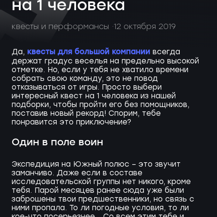
на 1 человека
квесты и перформансы
12 октября 2019
квесты для большой компании
Да,
всегда
держат градус веселья на предельно высокой
отметке. Но, если у тебя не хватило времени
собрать свою команду, это не повод
отказываться от игры. Просто выбери
интересный квест на 1 человека из нашей
подборки, чтобы пройти его без помощников,
поставив новый рекорд! Спорим, тебе
понравится это приключение?
Один в поле воин
Экспедиция на Южный полюс – это звучит
заманчиво. Даже если в составе
исследовательской группы нет никого, кроме
тебя. Парой месяцев ранее сюда уже были
заброшены твои предшественники, но связь с
ними пропала. То ли погодные условия, то ли
кое-что посерьезнее… Со всем этим тебе и