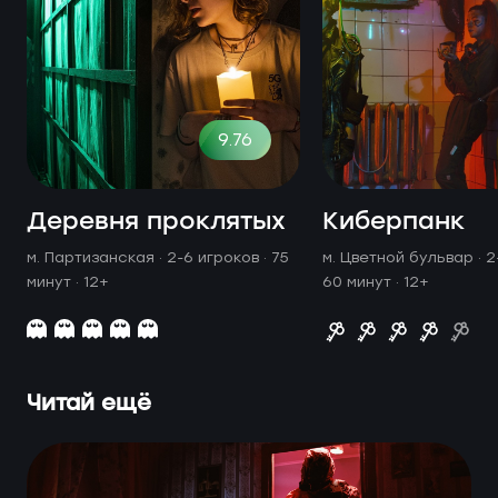
9.76
Деревня проклятых
Киберпанк
м. Партизанская ·
2-6 игроков · 75
м. Цветной бульвар ·
2
минут
· 12+
60 минут
· 12+
Читай ещё