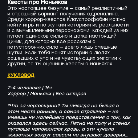
Квесты про Маньяков
Это настоящее безумие — самый реалистичный
и страшный вариант получения адреналина.
Среди хоррор-квестов Клаустрофобии можно
найти игры и по жутким историям из реальности
и с вымышленными персонажами. Каждый из них
пугает одинаков сильно и даже настоящий
циник, для которых все рассказы о
потусторонних сила — всего лишь смешные
шутки. Если тебя манят истории о людях
сошедших с ума и не чувствующих эмпатии к
другим, то ты оценишь квесты о маньяках.
КУКЛОВОД
2-4 человека | 16+
Хоррор | Маньяки | Без актеров
"Что за чертовщина? Ты никогда не бывал в
этом месте раньше, а самое страшное — не
имеешь ни малейшего представления о том, как
оказался здесь сейчас. Пятна на полу и стенах
пугающе напоминают кровь, а эти чучела
животных вокруг совсем не внушают доверия…