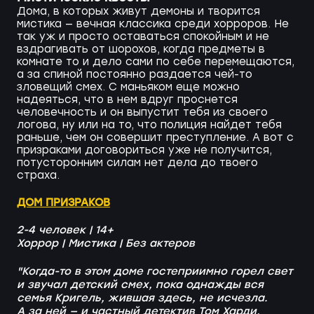
Дома, в которых живут демоны и творится
мистика — вечная классика среди хорроров. Не
так уж и просто оставаться спокойным и не
вздрагивать от шорохов, когда предметы в
комнате то и дело сами по себе перемещаются,
а за спиной постоянно раздается чей-то
зловещий смех. С маньяком еще можно
надеяться, что в нем вдруг проснется
человечность и он выпустит тебя из своего
логова, ну или на то, что полиция найдет тебя
раньше, чем он совершит преступление. А вот с
призраками договориться уже не получится,
потусторонним силам нет дела до твоего
страха.
ДОМ ПРИЗРАКОВ
2-4 человек | 14+
Хоррор | Мистика | Без актеров
"Когда-то в этом доме гостеприимно горел свет
и звучал детский смех, пока однажды вся
семья Кригель, жившая здесь, не исчезла.
А за ней — и частный детектив Том Харди,