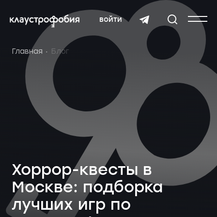
войти
Главная
Блог
Хоррор-квесты в
Москве: подборка
лучших игр по