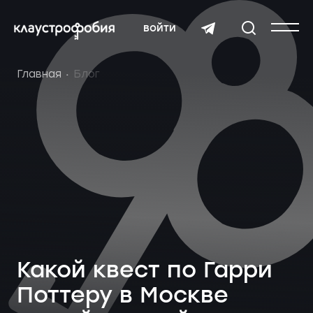
войти
Главная
Блог
Какой квест по Гарри
Поттеру в Москве