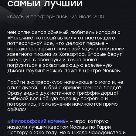
самый лучший
квесты и перформансы
26 июля 2018
Чем отличается обычный любитель историй о
«Мальчике, который выжил» от настоящего
поттеромана? Все, что делают первые –
изредка проверяют почтовый ящик в ожидании
заветного письма из Хогвартса. Вторые берут
ситуацию в свои руки и точно знают:
погрузиться в захватывающую вселенную
Джоан Роулинг можно даже в центре Москвы.
Пройти экспресс-курс начинающего мага и, не
откладывая, – в бой с армией Темного Лорда?
Сразу видно дух истинного гриффиндорца!
Выбирай волшебную палочку покрепче и
поторопись, приключения начинаются прямо
сейчас!
Философский камень
«
» – игра, которую
назвали лучшим квестом Москвы по Гарри
Поттеру в 2016 году. Но в Школе Чародейства и