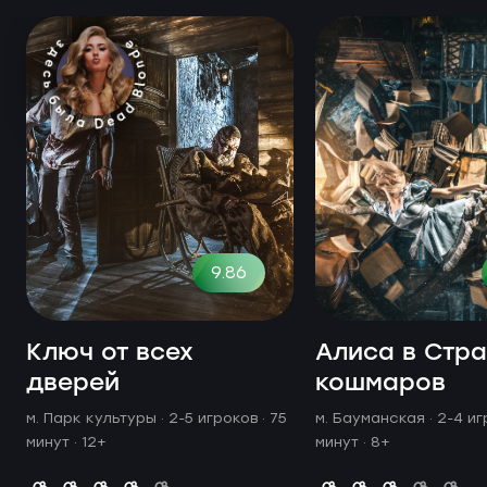
9.86
Ключ от всех
Алиса в Стр
дверей
кошмаров
м. Парк культуры ·
2-5 игроков · 75
м. Бауманская ·
2-4 иг
минут
· 12+
минут
· 8+