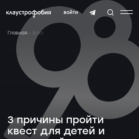
войти
Главная
Блог
3 причины пройти
квест для детей и