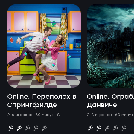
Online. Переполох в
Online. Огра
Спрингфилде
Данвиче
2-6 игроков · 60 минут
· 8+
2-8 игроков · 60 мину