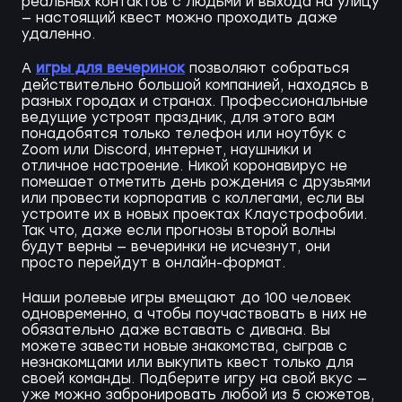
реальных контактов с людьми и выхода на улицу
— настоящий квест можно проходить даже
удаленно.
игры для вечеринок
А
позволяют собраться
действительно большой компанией, находясь в
разных городах и странах. Профессиональные
ведущие устроят праздник, для этого вам
понадобятся только телефон или ноутбук с
Zoom или Discord, интернет, наушники и
отличное настроение. Никой коронавирус не
помешает отметить день рождения с друзьями
или провести корпоратив с коллегами, если вы
устроите их в новых проектах Клаустрофобии.
Так что, даже если прогнозы второй волны
будут верны — вечеринки не исчезнут, они
просто перейдут в онлайн-формат.
Наши ролевые игры вмещают до 100 человек
одновременно, а чтобы поучаствовать в них не
обязательно даже вставать с дивана. Вы
можете завести новые знакомства, сыграв с
незнакомцами или выкупить квест только для
своей команды. Подберите игру на свой вкус —
уже можно забронировать любой из 5 сюжетов,