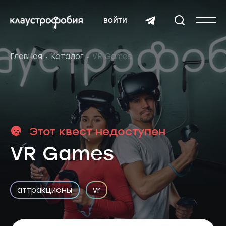
войти
Главная
Каталог
VR Games
Этот квест недоступен
VR Games
аттракционы
vr