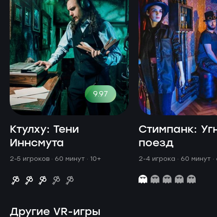
9.97
Ктулху: Тени
Стимпанк: Уг
Иннсмута
поезд
2-5 игроков · 60 минут
· 10+
2-4 игрока · 60 минут
·
Другие VR-игры