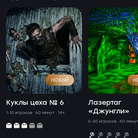
НОВЫЙ
Н
Куклы цеха № 6
Лазертаг
«Джунгли»
1-10 игроков · 60 минут
· 14+
6-30 игроков · 60 мину