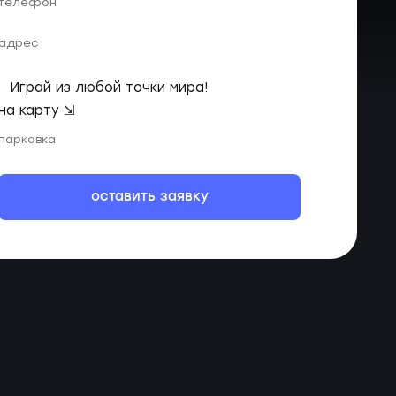
телефон
адрес
Играй из любой точки мира!
на карту ⇲
парковка
оставить заявку