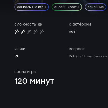
социальные игры
онлайн-квесты
семейные
сложность
с актёрами
нет
языки
возраст
RU
12+
(от 12 лет без взр
время игры
120 минут