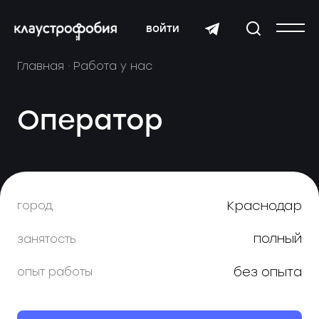
войти
Главная
Работа у нас
Оператор
Краснодар
город
полный
занятость
без опыта
опыт работы