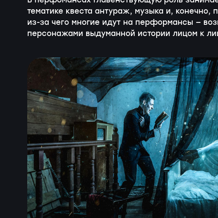
В перфомансах главенствующую роль занима
тематике квеста антураж, музыка и, конечно,
из-за чего многие идут на перформансы — во
персонажами выдуманной истории лицом к лиц