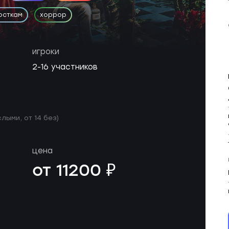
осткам
хоррор
игроки
2-16 участников
слыми, от 14 без)
цена
от 11200 ₽