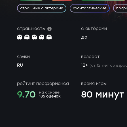
страшные с актерами
фантастические
подр
страшность
с актёрами
да
языки
возраст
RU
12+
(от 12 лет со взро
рейтинг перформанса
время игры
9.70
80 минут
на основе
185 оценок