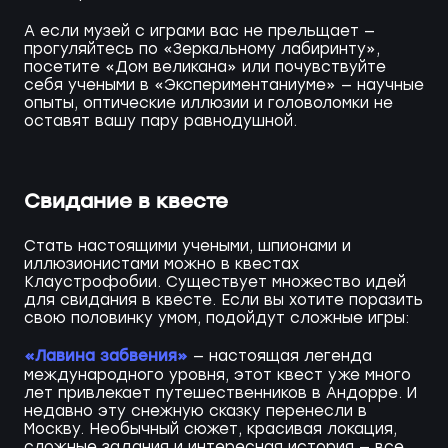
А если музей с играми вас не прельщает —
прогуляйтесь по «Зеркальному лабиринту»,
посетите «Дом великана» или почувствуйте
себя учеными в «Экспериментаниуме» — научные
опыты, оптические иллюзии и головоломки не
оставят вашу пару равнодушной.
Свидание в квесте
Стать настоящими учеными, шпионами и
иллюзионистами можно в квестах
Клаустрофобии. Существует множество идей
для свидания в квесте. Если вы хотите поразить
свою половинку умом, подойдут сложные игры:
«Лавина забвения»
— настоящая легенда
международного уровня, этот квест уже много
лет привлекает путешественников в Андорре. И
недавно эту снежную сказку перенесли в
Москву. Необычный сюжет, красивая локация,
сложные задания и интересная история — все,