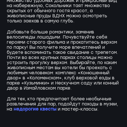
множество удобных дорожек и прекрасный вид
на набережную, Сокольники таят множество
скрытых от обычного гостя красот, а
живописные пруды ВДНХ можно осмотреть
только заехав в самую глубь.
Добавьте больше романтики, заменив
велосипеды лошадьми. Почувствуйте себя
героями старого фильма и прокатитесь верхом
по парку! Вы получите море впечатлений и
будете вспоминать такое свидание с трепетом.
Почти во всех крупных парках столицы можно
устроить прогулку верхом. Выбирайте, по каким
живописным местам вы хотели бы проехать с
любимым человеком: комплекс «Конюшенный
двор» в «Коломенском», клуб верховой езды в
парке «Кузьминки» и Нескучном саду или конный
двор в Измайловском парке.
Для тех, кто предпочитает более необычные
развлечения для пар, подойдут походы в музеи,
недорогие квесты
на
и мастер-классы.