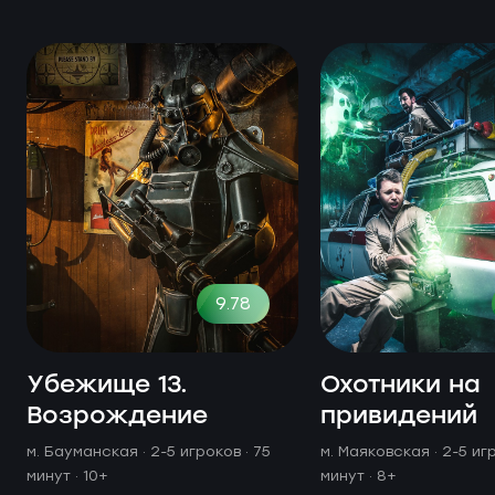
9.78
Убежище 13.
Охотники на
Возрождение
привидений
м. Бауманская ·
2-5 игроков · 75
м. Маяковская ·
2-5 иг
минут
· 10+
минут
· 8+