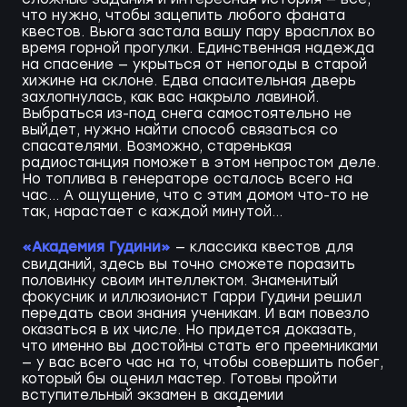
что нужно, чтобы зацепить любого фаната
квестов. Вьюга застала вашу пару врасплох во
время горной прогулки. Единственная надежда
на спасение — укрыться от непогоды в старой
хижине на склоне. Едва спасительная дверь
захлопнулась, как вас накрыло лавиной.
Выбраться из-под снега самостоятельно не
выйдет, нужно найти способ связаться со
спасателями. Возможно, старенькая
радиостанция поможет в этом непростом деле.
Но топлива в генераторе осталось всего на
час... А ощущение, что с этим домом что-то не
так, нарастает с каждой минутой...
«Академия Гудини»
— классика квестов для
свиданий, здесь вы точно сможете поразить
половинку своим интеллектом. Знаменитый
фокусник и иллюзионист Гарри Гудини решил
передать свои знания ученикам. И вам повезло
оказаться в их числе. Но придется доказать,
что именно вы достойны стать его преемниками
— у вас всего час на то, чтобы совершить побег,
который бы оценил мастер. Готовы пройти
вступительный экзамен в академии